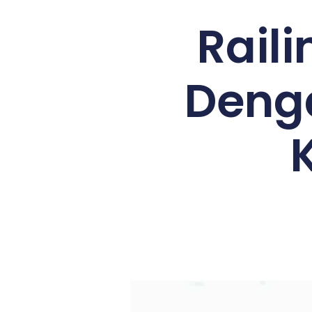
Raili
Denga