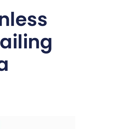
inless
ailing
a