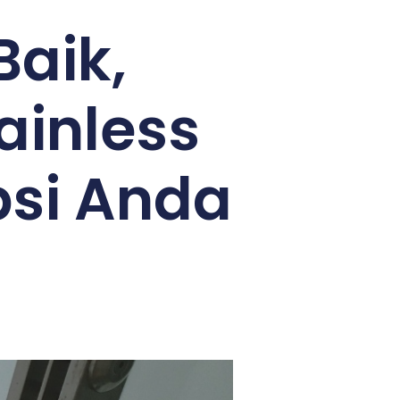
Baik,
ainless
psi Anda