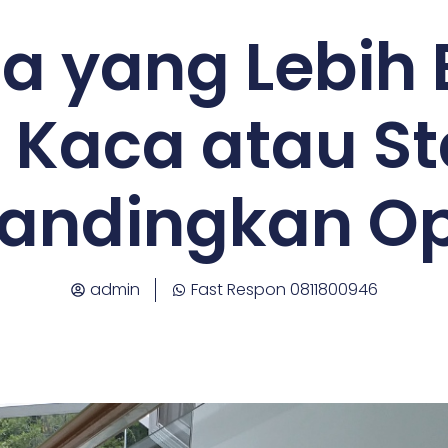
 yang Lebih 
g Kaca atau St
Bandingkan O
admin
Fast Respon 0811800946