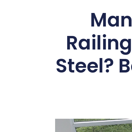
Mana
Railin
Steel? 