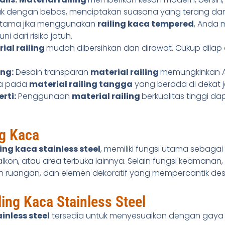
k dengan bebas, menciptakan suasana yang terang dan
tama jika menggunakan
railing kaca tempered
, Anda
i dari risiko jatuh.
ial railing
mudah dibersihkan dan dirawat. Cukup dilap 
ng:
Desain transparan
material railing
memungkinkan 
ma pada
material railing tangga
yang berada di dekat j
rti:
Penggunaan
material railing
berkualitas tinggi da
ng Kaca
ling kaca stainless steel
, memiliki fungsi utama sebag
balkon, atau area terbuka lainnya. Selain fungsi keamanan,
ruangan, dan elemen dekoratif yang mempercantik desain
ling Kaca Stainless Steel
ainless steel
tersedia untuk menyesuaikan dengan gaya 