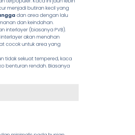
 terpopuler. Kaca ini jauh lebih
r menjadi butiran kecil yang
tangga
dan area dengan lalu
manan dan keindahan.
n interlayer (biasanya PVB).
n interlayer akan menahan
gat cocok untuk area yang
n tidak sekuat tempered, kaca
iko benturan rendah. Biasanya
 dan minimalis pada hunian