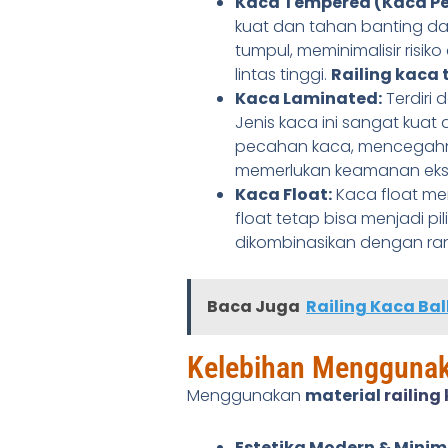
Kaca Tempered (Kaca P
kuat dan tahan banting da
tumpul, meminimalisir risiko
lintas tinggi.
Railing kaca
Kaca Laminated:
Terdiri 
Jenis kaca ini sangat kuat
pecahan kaca, mencegah
memerlukan keamanan ekstr
Kaca Float:
Kaca float me
float tetap bisa menjadi p
dikombinasikan dengan rang
Baca Juga
Railing Kaca Ba
Kelebihan Menggunaka
Menggunakan
material
railing
Estetika Modern & Minima