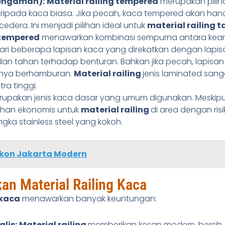
engaman):
Material railing tempered
merupakan pilihan
ripada kaca biasa. Jika pecah, kaca tempered akan hancu
 cedera. Ini menjadi pilihan ideal untuk
material railing 
 tempered
menawarkan kombinasi sempurna antara kea
dari beberapa lapisan kaca yang direkatkan dengan lapisa
 dan tahan terhadap benturan. Bahkan jika pecah, lapisa
nya berhamburan.
Material railing
jenis laminated san
a tinggi.
rupakan jenis kaca dasar yang umum digunakan. Meskipu
ilihan ekonomis untuk
material railing
di area dengan ris
ka stainless steel yang kokoh.
lkon Jakarta Modern
n Material Railing Kaca
 kaca
menawarkan banyak keuntungan:
lis:
Material railing
memberikan kesan modern, bersih,